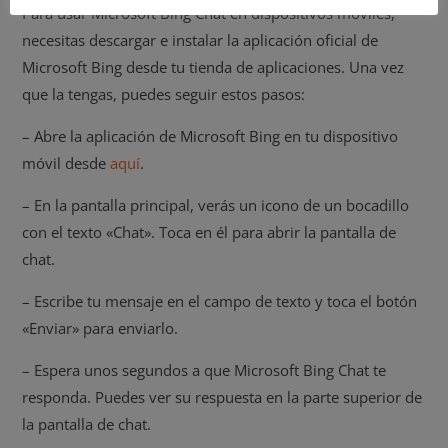
Para usar Microsoft Bing Chat en dispositivos móviles,
necesitas descargar e instalar la aplicación oficial de
Microsoft Bing desde tu tienda de aplicaciones. Una vez
que la tengas, puedes seguir estos pasos:
– Abre la aplicación de Microsoft Bing en tu dispositivo
móvil desde
aquí
.
– En la pantalla principal, verás un icono de un bocadillo
con el texto «Chat». Toca en él para abrir la pantalla de
chat.
– Escribe tu mensaje en el campo de texto y toca el botón
«Enviar» para enviarlo.
– Espera unos segundos a que Microsoft Bing Chat te
responda. Puedes ver su respuesta en la parte superior de
la pantalla de chat.