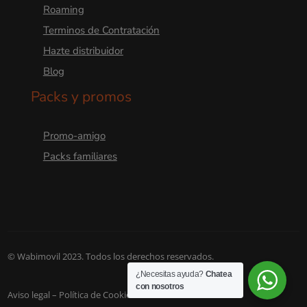
Roaming
Terminos de Contratación
Hazte distribuidor
Blog
Packs y promos
Promo-amigo
Packs familiares
© Wabimovil 2023. Todos los derechos reservados.
¿Necesitas ayuda?
Chatea
con nosotros
Aviso legal
– Política de Cookies
– Política de Privacidad