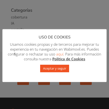
Categorías
cobertura
IA
pantalla
tecnología
USO DE COOKIES
Usamos cookies propias y de terceros para mejorar tu
experiencia en tu navegación en Wabimovil.es. Puedes
conﬁgurar o rechazar su uso
aquí
. Para más información
¡Síguenos en las redes!
consulta nuestra
Política de Cookies
Aceptar y seguir